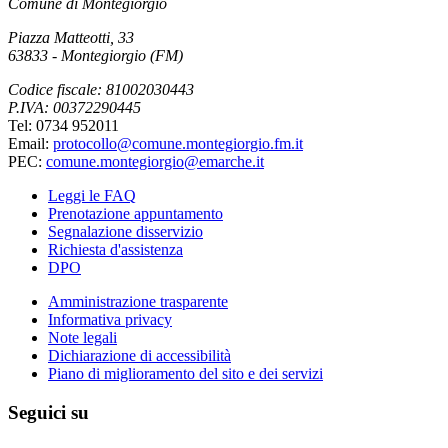
Comune di Montegiorgio
Piazza Matteotti, 33
63833 - Montegiorgio (FM)
Codice fiscale: 81002030443
P.IVA: 00372290445
Tel: 0734 952011
Email:
protocollo@comune.montegiorgio.fm.it
PEC:
comune.montegiorgio@emarche.it
Leggi le FAQ
Prenotazione appuntamento
Segnalazione disservizio
Richiesta d'assistenza
DPO
Amministrazione trasparente
Informativa privacy
Note legali
Dichiarazione di accessibilità
Piano di miglioramento del sito e dei servizi
Seguici su