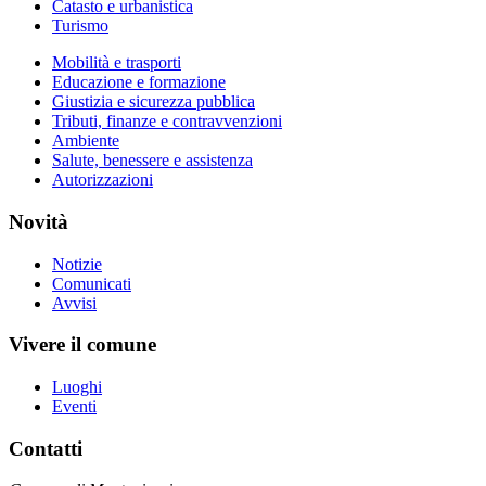
Catasto e urbanistica
Turismo
Mobilità e trasporti
Educazione e formazione
Giustizia e sicurezza pubblica
Tributi, finanze e contravvenzioni
Ambiente
Salute, benessere e assistenza
Autorizzazioni
Novità
Notizie
Comunicati
Avvisi
Vivere il comune
Luoghi
Eventi
Contatti