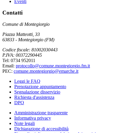
Eventi
Contatti
Comune di Montegiorgio
Piazza Matteotti, 33
63833 - Montegiorgio (FM)
Codice fiscale: 81002030443
P.IVA: 00372290445
Tel: 0734 952011
Email:
protocollo@comune.montegiorgio.fm.it
PEC:
comune.montegiorgio@emarche.it
Leggi le FAQ
Prenotazione appuntamento
Segnalazione disservizio
Richiesta d'assistenza
DPO
Amministrazione trasparente
Informativa privacy
Note legali
Dichiarazione di accessibilità