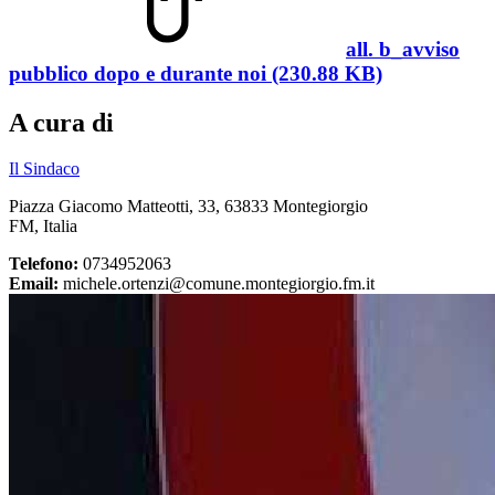
all. b_avviso
pubblico dopo e durante noi (230.88 KB)
A cura di
Il Sindaco
Piazza Giacomo Matteotti, 33, 63833 Montegiorgio
FM, Italia
Telefono:
0734952063
Email:
michele.ortenzi@comune.montegiorgio.fm.it