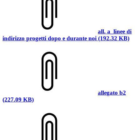
all. a_linee di
indirizzo progetti dopo e durante noi (192.32 KB)
allegato b2
(227.09 KB)