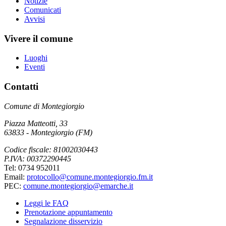
Notizie
Comunicati
Avvisi
Vivere il comune
Luoghi
Eventi
Contatti
Comune di Montegiorgio
Piazza Matteotti, 33
63833 - Montegiorgio (FM)
Codice fiscale: 81002030443
P.IVA: 00372290445
Tel: 0734 952011
Email:
protocollo@comune.montegiorgio.fm.it
PEC:
comune.montegiorgio@emarche.it
Leggi le FAQ
Prenotazione appuntamento
Segnalazione disservizio