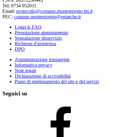
P.IVA: 00372290445
Tel: 0734 952011
Email:
protocollo@comune.montegiorgio.fm.it
PEC:
comune.montegiorgio@emarche.it
Leggi le FAQ
Prenotazione appuntamento
Segnalazione disservizio
Richiesta d'assistenza
DPO
Amministrazione trasparente
Informativa privacy
Note legali
Dichiarazione di accessibilità
Piano di miglioramento del sito e dei servizi
Seguici su