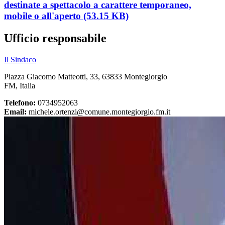
destinate a spettacolo a carattere temporaneo,
mobile o all'aperto (53.15 KB)
Ufficio responsabile
Il Sindaco
Piazza Giacomo Matteotti, 33, 63833 Montegiorgio
FM, Italia
Telefono:
0734952063
Email:
michele.ortenzi@comune.montegiorgio.fm.it