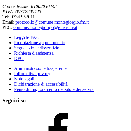
Codice fiscale: 81002030443
P.IVA: 00372290445
Tel: 0734 952011
Email:
protocollo@comune.montegiorgio.fm.it
PEC:
comune.montegiorgio@emarche.it
Leggi le FAQ
Prenotazione appuntamento
Segnalazione disservizio
Richiesta d'assistenza
DPO
Amministrazione trasparente
Informativa privacy
Note legali
Dichiarazione di accessibilità
Piano di miglioramento del sito e dei servizi
Seguici su