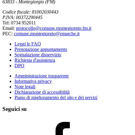
63833 - Montegiorgio (FM)
Codice fiscale: 81002030443
P.IVA: 00372290445
Tel: 0734 952011
Email:
protocollo@comune.montegiorgio.fm.it
PEC:
comune.montegiorgio@emarche.it
Leggi le FAQ
Prenotazione appuntamento
Segnalazione disservizio
Richiesta d'assistenza
DPO
Amministrazione trasparente
Informativa privacy
Note legali
Dichiarazione di accessibilità
Piano di miglioramento del sito e dei servizi
Seguici su